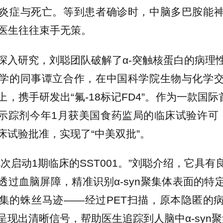
炎症与死亡。等到患者确诊时，中脑多巴胺能
床医生往往束手无策。
深入研究，刘聪团队破解了α-突触核蛋白的病理
学的同事谭立合作，在中国科学院生物与化学
，携手研发出“氟-18标记FD4”。作为一款国际
子示踪剂今年1月获美国食药监局的临床试验许可
床试验批准，实现了“中美双批”。
此次启动1期临床的SST001。”刘聪介绍，它具
透过血脑屏障，精准识别α-syn聚集体表面的特
集的蛛丝马迹——经过PET扫描，原本隐匿的
呈现出清晰信号，帮助医生追踪到人脑中α-syn