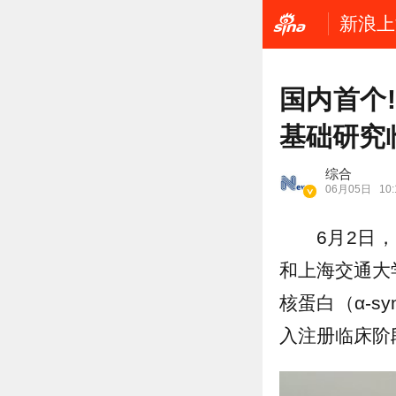
新浪上
国内首个
基础研究
综合
06月05日
10:
6月2日
和上海交通大
核蛋白（α-s
入注册临床阶