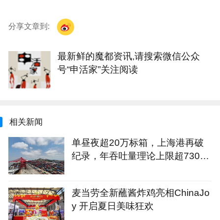
分享文章到:
最新鲜的魔都资讯,请搜索微信公众
号“申活家”关注阅读
相关新闻
单昼夜超20万标箱，上海港再破
纪录，年吞吐量理论上限超7300
万标箱
麦当劳全新蘸酱炸鸡亮相ChinaJo
y 开启夏日美味狂欢