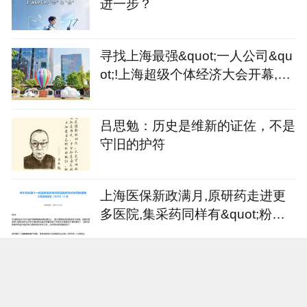
进一步？
寻找上海最强&quot;一人公司&qu
ot;!上海超级个体经济大会开幕,征
集令同步发出
吕思勉：历史是维新的证佐，不是
守旧的护符
上海医保新政满月,原研药走进更
多医院,集采药同样有&quot;粉丝&
quot;
11天梅花奖展演在沪落幕,票房火
爆的同时找到中国戏曲出海新范式