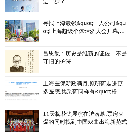
进一步？
寻找上海最强&quot;一人公司&qu
ot;!上海超级个体经济大会开幕,征
集令同步发出
吕思勉：历史是维新的证佐，不是
守旧的护符
上海医保新政满月,原研药走进更
多医院,集采药同样有&quot;粉丝&
quot;
11天梅花奖展演在沪落幕,票房火
爆的同时找到中国戏曲出海新范式