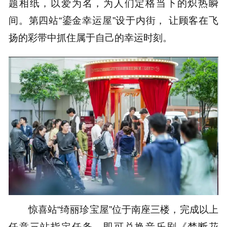
题相纸，以爱为名，为人们定格当下的炽热瞬
间。第四站“鎏金幸运屋”设于内街， 让顾客在飞
扬的彩带中抓住属于自己的幸运时刻。
惊喜站“绮丽珍宝屋”位于南座三楼，完成以上
任意三站指定任务，即可兑换音乐剧《梦断花