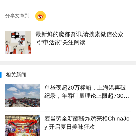
分享文章到:
最新鲜的魔都资讯,请搜索微信公众
号“申活家”关注阅读
相关新闻
单昼夜超20万标箱，上海港再破
纪录，年吞吐量理论上限超7300
万标箱
麦当劳全新蘸酱炸鸡亮相ChinaJo
y 开启夏日美味狂欢