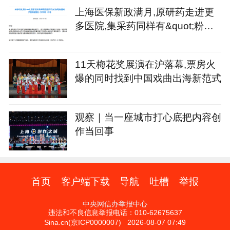
上海医保新政满月,原研药走进更
多医院,集采药同样有&quot;粉丝&
quot;
11天梅花奖展演在沪落幕,票房火
爆的同时找到中国戏曲出海新范式
观察｜当一座城市打心底把内容创
作当回事
首页
客户端下载
导航
吐槽
举报
中央网信办举报中心
违法和不良信息举报电话：010-62675637
Sina.cn(京ICP0000007) 2026-08-07 07:49