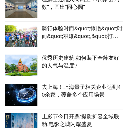
数”，画出“同心圆”
骑行体验时而&quot;惊艳&quot;时
而&quot;艰难&quot;,&quot;打造
骑行友好城市&quot;或许
优秀历史建筑,如何装下全龄友好
的人气与温度?
去上海！上海量子相关企业达到4
0余家，覆盖多个应用场景
上影节今日开票:提质扩容全域联
动,电影之城闪耀盛夏