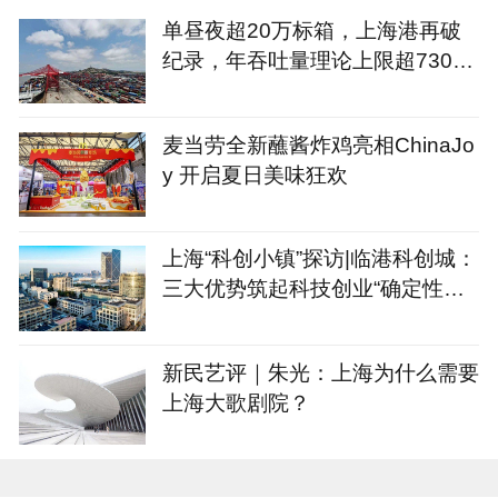
单昼夜超20万标箱，上海港再破
纪录，年吞吐量理论上限超7300
万标箱
麦当劳全新蘸酱炸鸡亮相ChinaJo
y 开启夏日美味狂欢
上海“科创小镇”探访|临港科创城：
三大优势筑起科技创业“确定性公
式”
新民艺评｜朱光：上海为什么需要
上海大歌剧院？