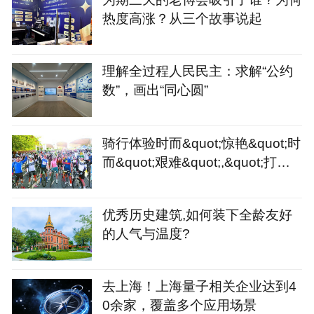
热度高涨？从三个故事说起
理解全过程人民民主：求解“公约
数”，画出“同心圆”
骑行体验时而&quot;惊艳&quot;时
而&quot;艰难&quot;,&quot;打造
骑行友好城市&quot;或许
优秀历史建筑,如何装下全龄友好
的人气与温度?
去上海！上海量子相关企业达到4
0余家，覆盖多个应用场景