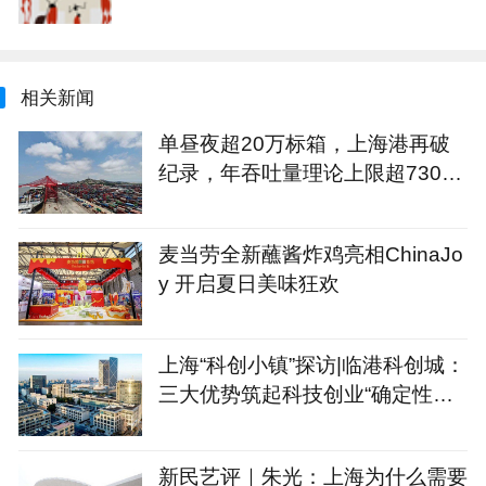
相关新闻
单昼夜超20万标箱，上海港再破
纪录，年吞吐量理论上限超7300
万标箱
麦当劳全新蘸酱炸鸡亮相ChinaJo
y 开启夏日美味狂欢
上海“科创小镇”探访|临港科创城：
三大优势筑起科技创业“确定性公
式”
新民艺评｜朱光：上海为什么需要