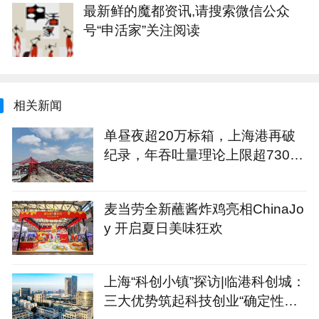
最新鲜的魔都资讯,请搜索微信公众
号“申活家”关注阅读
相关新闻
单昼夜超20万标箱，上海港再破
纪录，年吞吐量理论上限超7300
万标箱
麦当劳全新蘸酱炸鸡亮相ChinaJo
y 开启夏日美味狂欢
上海“科创小镇”探访|临港科创城：
三大优势筑起科技创业“确定性公