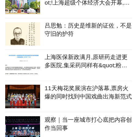
ot;!上海超级个体经济大会开幕,征
集令同步发出
吕思勉：历史是维新的证佐，不是
守旧的护符
上海医保新政满月,原研药走进更
多医院,集采药同样有&quot;粉丝&
quot;
11天梅花奖展演在沪落幕,票房火
爆的同时找到中国戏曲出海新范式
观察｜当一座城市打心底把内容创
作当回事