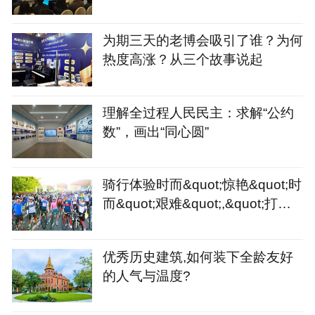
为期三天的老博会吸引了谁？为何
热度高涨？从三个故事说起
理解全过程人民民主：求解“公约
数”，画出“同心圆”
骑行体验时而&quot;惊艳&quot;时
而&quot;艰难&quot;,&quot;打造
骑行友好城市&quot;或许
优秀历史建筑,如何装下全龄友好
的人气与温度?