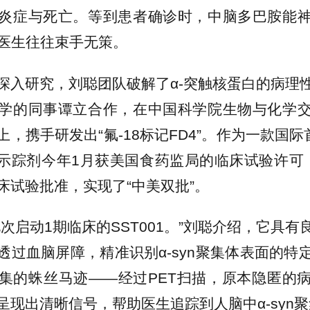
炎症与死亡。等到患者确诊时，中脑多巴胺能
床医生往往束手无策。
深入研究，刘聪团队破解了α-突触核蛋白的病理
学的同事谭立合作，在中国科学院生物与化学
，携手研发出“氟-18标记FD4”。作为一款国际
子示踪剂今年1月获美国食药监局的临床试验许可
床试验批准，实现了“中美双批”。
此次启动1期临床的SST001。”刘聪介绍，它具
透过血脑屏障，精准识别α-syn聚集体表面的特
集的蛛丝马迹——经过PET扫描，原本隐匿的
呈现出清晰信号，帮助医生追踪到人脑中α-syn