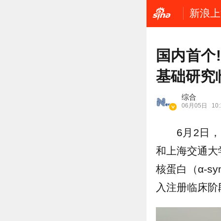
新浪上
国内首个
基础研究
综合
06月05日
10:
6月2日
和上海交通大
核蛋白（α-s
入注册临床阶