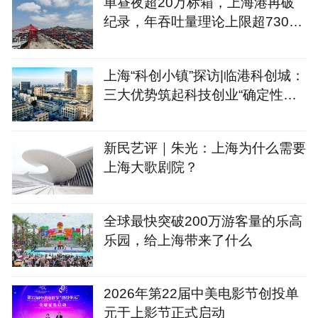
单昼夜超20万标箱，上海港再破
纪录，年吞吐量理论上限超7300
万标箱
上海“科创小镇”探访|临港科创城：
三大优势筑起科技创业“确定性公
式”
新民艺评｜朱光：上海为什么需要
上海大歌剧院？
全球最快突破200万游客量的乐高
乐园，给上海带来了什么
2026年第22届中美电影节创投单
元于上影节正式启动