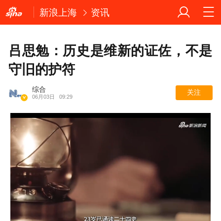
新浪上海
资讯
吕思勉：历史是维新的证佐，不是
守旧的护符
综合
关注
06月03日
09:29
Loaded
: