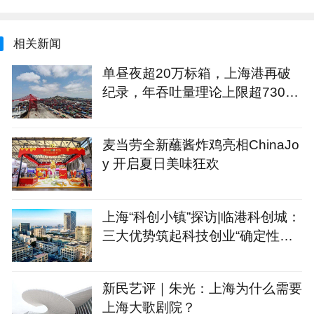
相关新闻
单昼夜超20万标箱，上海港再破
纪录，年吞吐量理论上限超7300
万标箱
麦当劳全新蘸酱炸鸡亮相ChinaJo
y 开启夏日美味狂欢
上海“科创小镇”探访|临港科创城：
三大优势筑起科技创业“确定性公
式”
新民艺评｜朱光：上海为什么需要
上海大歌剧院？