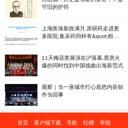
守旧的护符
上海医保新政满月,原研药走进更
多医院,集采药同样有&quot;粉丝&
quot;
11天梅花奖展演在沪落幕,票房火
爆的同时找到中国戏曲出海新范式
观察｜当一座城市打心底把内容创
作当回事
首页
客户端下载
导航
吐槽
举报