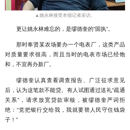
▲姚永林接受本报记者采访。
更让姚永林难忘的，是缪德奎的“固执”。
那时奉贤某农场要办一个电表厂，这类产品
对质量要求很高，而且当时的电表市场已经饱
和，不宜再办新厂。
缪德奎认真查看调查报告、广泛征求意见
后，认为这笔款不能贷。有人试图通过送礼“疏通
关系”，请求放宽贷款审核，被缪德奎严词拒
绝：“党把银行交给我，我就要替人民守住钱袋
子！”