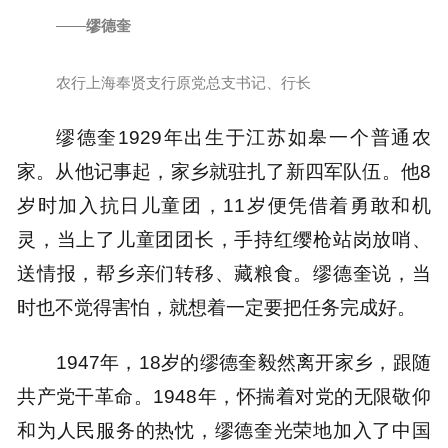
——
缪德奎
农行上海奉贤支行原党总支书记、行长
缪德奎1929年出生于江苏如皋一个普通农
家。从他记事起，家乡就驻扎了新四军队伍。他8
岁时加入抗日儿童团，11岁便凭借着勇敢和机
灵，当上了儿童团团长，手持红缨枪站岗放哨、
送情报，帮乡亲们转移、藏粮食。
缪德奎说，当
时也不觉得害怕，就想着一定要把任务完成好。
1947年，18岁的缪德奎毅然离开家乡，跟随
共产党干革命。1948年，怀揣着对党的无限敬仰
和为人民服务的热忱，缪德奎光荣地加入了中国