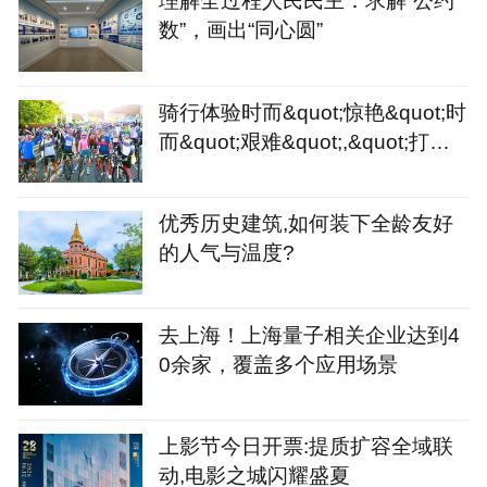
理解全过程人民民主：求解“公约
数”，画出“同心圆”
骑行体验时而&quot;惊艳&quot;时
而&quot;艰难&quot;,&quot;打造
骑行友好城市&quot;或许
优秀历史建筑,如何装下全龄友好
的人气与温度?
去上海！上海量子相关企业达到4
0余家，覆盖多个应用场景
上影节今日开票:提质扩容全域联
动,电影之城闪耀盛夏