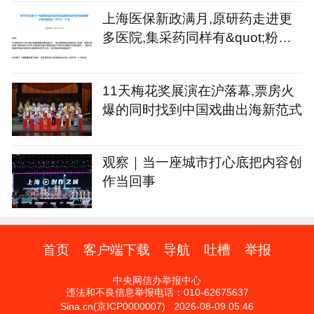
上海医保新政满月,原研药走进更
多医院,集采药同样有&quot;粉丝&
quot;
11天梅花奖展演在沪落幕,票房火
爆的同时找到中国戏曲出海新范式
观察｜当一座城市打心底把内容创
作当回事
首页
客户端下载
导航
吐槽
举报
中央网信办举报中心
违法和不良信息举报电话：010-62675637
Sina.cn(京ICP0000007) 2026-08-09 05:46