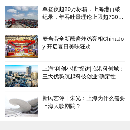
单昼夜超20万标箱，上海港再破
纪录，年吞吐量理论上限超7300
万标箱
麦当劳全新蘸酱炸鸡亮相ChinaJo
y 开启夏日美味狂欢
上海“科创小镇”探访|临港科创城：
三大优势筑起科技创业“确定性公
式”
新民艺评｜朱光：上海为什么需要
上海大歌剧院？