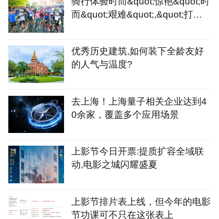
骑行体验时而&quot;惊艳&quot;时
而&quot;艰难&quot;,&quot;打造
骑行友好城市&quot;或许
优秀历史建筑,如何装下全龄友好
的人气与温度?
去上海！上海量子相关企业达到4
0余家，覆盖多个应用场景
上影节今日开票:提质扩容全域联
动,电影之城闪耀盛夏
上影节排片表上线，但今年的电影
节功课可不只在这张表上