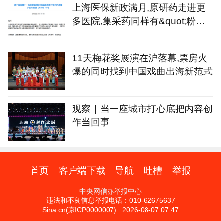
上海医保新政满月,原研药走进更
多医院,集采药同样有&quot;粉丝&
quot;
11天梅花奖展演在沪落幕,票房火
爆的同时找到中国戏曲出海新范式
观察｜当一座城市打心底把内容创
作当回事
首页
客户端下载
导航
吐槽
举报
中央网信办举报中心
违法和不良信息举报电话：010-62675637
Sina.cn(京ICP0000007) 2026-08-07 07:47