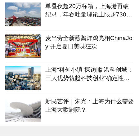
单昼夜超20万标箱，上海港再破
纪录，年吞吐量理论上限超7300
万标箱
麦当劳全新蘸酱炸鸡亮相ChinaJo
y 开启夏日美味狂欢
上海“科创小镇”探访|临港科创城：
三大优势筑起科技创业“确定性公
式”
新民艺评｜朱光：上海为什么需要
上海大歌剧院？