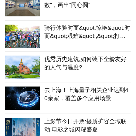
数”，画出“同心圆”
骑行体验时而&quot;惊艳&quot;时
而&quot;艰难&quot;,&quot;打造
骑行友好城市&quot;或许
优秀历史建筑,如何装下全龄友好
的人气与温度?
去上海！上海量子相关企业达到4
0余家，覆盖多个应用场景
上影节今日开票:提质扩容全域联
动,电影之城闪耀盛夏