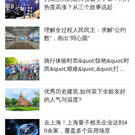
热度高涨？从三个故事说起
理解全过程人民民主：求解“公约
数”，画出“同心圆”
骑行体验时而&quot;惊艳&quot;时
而&quot;艰难&quot;,&quot;打造
骑行友好城市&quot;或许
优秀历史建筑,如何装下全龄友好
的人气与温度?
去上海！上海量子相关企业达到4
0余家，覆盖多个应用场景