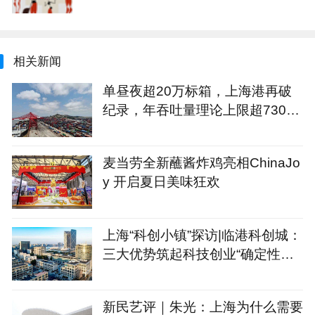
相关新闻
单昼夜超20万标箱，上海港再破
纪录，年吞吐量理论上限超7300
万标箱
麦当劳全新蘸酱炸鸡亮相ChinaJo
y 开启夏日美味狂欢
上海“科创小镇”探访|临港科创城：
三大优势筑起科技创业“确定性公
式”
新民艺评｜朱光：上海为什么需要